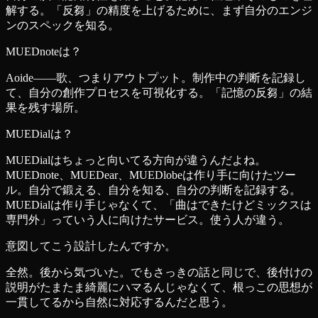
解する。「反芻」の精度を上げるために、まず自分のエンジ
ンのスペックを知る。
MUEDnoteは？
Aoide——歌、つまりアウトプット。制作中の判断を記録し
て、自分の創作プロセスを可視化する。「記憶の反芻」の結
果を残す場所。
MUEDialは？
MUEDialはちょっと向いてる方向が違うんだよね。
MUEDnote、MUEDear、MUEDlobeは作り手に向けたツー
ル。自分で鍛える、自分を知る、自分の判断を記録する。
MUEDialは作り手じゃなくて、「曲はできたけどミックスは
専門外」っていう人に向けたサービス。使う人が違う。
意図してこう設計したんですか。
全然。後から気づいた。でもさっきの話と同じで、後付けの
説明がたまたま綺麗にハマるんじゃなくて、根っこの思想が
一貫してるから自然に対応するんだと思う。